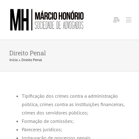
Ir
para
o
Togg
conteúdo
Navi
Home
Direito Penal
Início
»
Direito Penal
Sobre Nós
Aréas de Atuação
Tipificação dos crimes contra a administração
pública, crimes contra as instituições financeiras,
Investors
crimes dos servidores públicos;
Formação de comissões;
Contact Us
Pareceres jurídicos;
Instauração de processos penais.